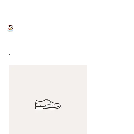
Yokohama HY House