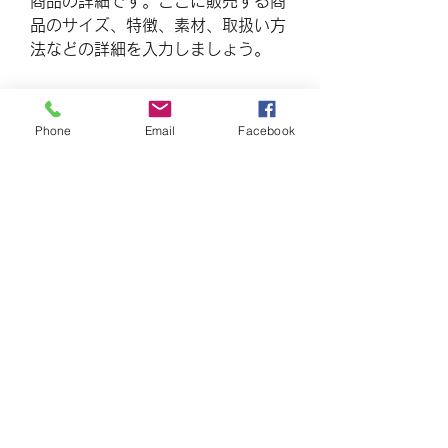
商品の詳細です。ここに販売する商
品のサイズ、特徴、素材、取扱い方
法などの詳細を入力しましょう。
商品情報
Phone
Email
Facebook
商品の詳細について記入する欄で
返品・返金ポリシー
す。ここに販売する商品のサイズ、
特徴、素材、取扱い方法などの詳細
商品の返品・返金について記入する
を入力しましょう。また、商品のセ
配送情報
欄です。購入後、どのように返品ま
ールスポイントを入力して、購入者
たは返金できるかを詳しく示しまし
の興味を引きつけましょう。
商品の配送について記入する欄で
ょう。手続きを明確に示すことでシ
す。ここに商品の配送方法や梱包、
ョップと購入者の信頼関係を築くこ
配送料などについて入力しましょ
とができます。
う。不着が起こった際などの手続き
Yokohama HY House
に関しても詳しく示すことで、ショ
ップの信頼度を高めることができま
Airbnb